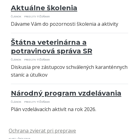
Aktuálne školenia
ČLÁNOK
PRED 275 TÝŽDŇAMI
Dávame Vám do pozornosti školenia a aktivity
Štátna veterinárna a
potravinová správa SR
ČLÁNOK
PRED 276 TÝŽDŇAMI
Diskusia pre zástupcov schválených karanténnych
staníc a útulkov
Národný program vzdelávania
ČLÁNOK
PRED 279 TÝŽDŇAMI
Plán vzdelávacích aktivít na rok 2026.
Ochrana zvierat pri preprave
KURZ / ŠKOLENIE