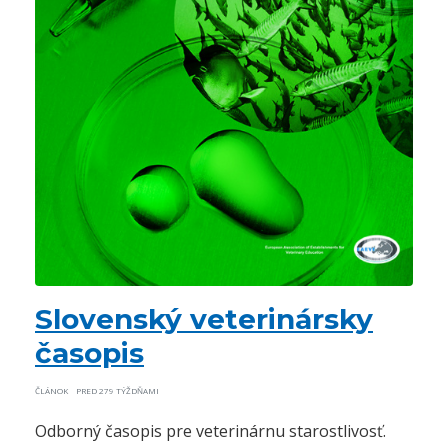
Slovenský veterinársky
časopis
ČLÁNOK
PRED 279 TÝŽDŇAMI
Odborný časopis pre veterinárnu starostlivosť.