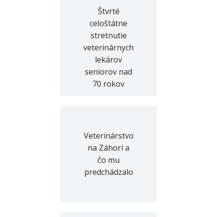
Štvrté
celoštátne
stretnutie
veterinárnych
lekárov
seniorov nad
70 rokov
Veterinárstvo
na Záhorí a
čo mu
predchádzalo