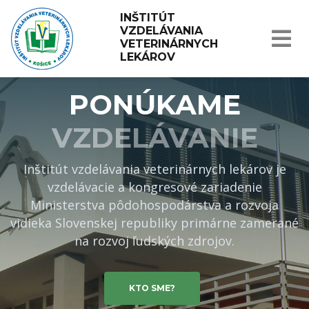
INŠTITÚT 
VZDELÁVANIA 
VETERINÁRNYCH 
LEKÁROV
PONÚKAME
VZDELÁVANIE
Inštitút vzdelávania veterinárnych lekárov je
vzdelávacie a kongresové zariadenie
Ministerstva pôdohospodárstva a rozvoja
vidieka Slovenskej republiky primárne zamerané
na rozvoj ľudských zdrojov.
KTO SME?