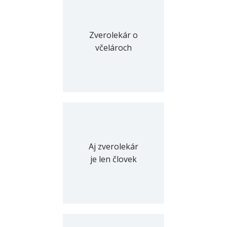
Zverolekár o
včelároch
Aj zverolekár
je len človek