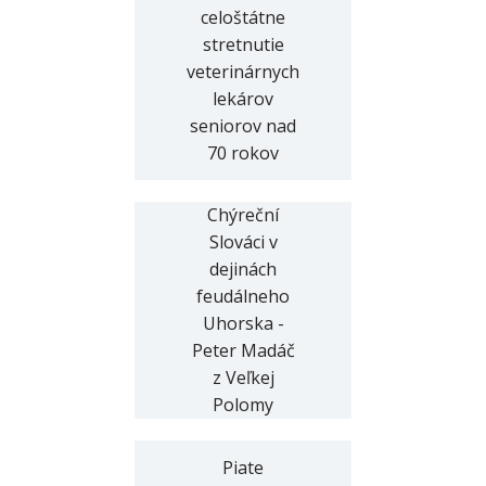
celoštátne
stretnutie
veterinárnych
lekárov
seniorov nad
70 rokov
Chýreční
Slováci v
dejinách
feudálneho
Uhorska -
Peter Madáč
z Veľkej
Polomy
Piate