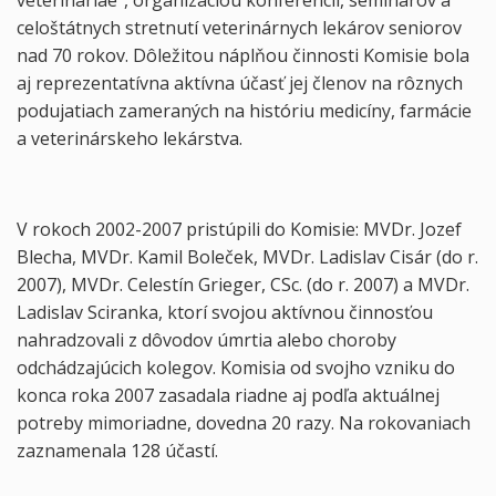
veterinariae“, organizáciou konferencií, seminárov a
celoštátnych stretnutí veterinárnych lekárov seniorov
nad 70 rokov. Dôležitou náplňou činnosti Komisie bola
aj reprezentatívna aktívna účasť jej členov na rôznych
podujatiach zameraných na históriu medicíny, farmácie
a veterinárskeho lekárstva.
V rokoch 2002-2007 pristúpili do Komisie: MVDr. Jozef
Blecha, MVDr. Kamil Boleček, MVDr. Ladislav Cisár (do r.
2007), MVDr. Celestín Grieger, CSc. (do r. 2007) a MVDr.
Ladislav Sciranka, ktorí svojou aktívnou činnosťou
nahradzovali z dôvodov úmrtia alebo choroby
odchádzajúcich kolegov. Komisia od svojho vzniku do
konca roka 2007 zasadala riadne aj podľa aktuálnej
potreby mimoriadne, dovedna 20 razy. Na rokovaniach
zaznamenala 128 účastí.