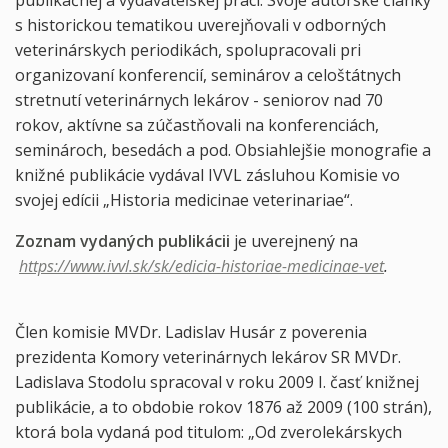
publikačnej a vydavateľskej práci. Svoje autorské články
s historickou tematikou uverejňovali v odborných
veterinárskych periodikách, spolupracovali pri
organizovaní konferencií, seminárov a celoštátnych
stretnutí veterinárnych lekárov - seniorov nad 70
rokov, aktívne sa zúčastňovali na konferenciách,
seminároch, besedách a pod. Obsiahlejšie monografie a
knižné publikácie vydával IVVL zásluhou Komisie vo
svojej edícii „Historia medicinae veterinariae“.
Zoznam vydaných publikácii
je uverejnený na
https://www.ivvl.sk/sk/edicia-historiae-medicinae-vet
.
Člen komisie MVDr. Ladislav Husár z poverenia
prezidenta Komory veterinárnych lekárov SR MVDr.
Ladislava Stodolu spracoval v roku 2009 I. časť knižnej
publikácie, a to obdobie rokov 1876 až 2009 (100 strán),
ktorá bola vydaná pod titulom: „Od zverolekárskych