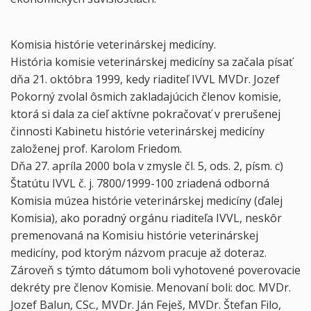
Komisia histórie veterinárskej medicíny.
História komisie veterinárskej medicíny sa začala písať
dňa 21. októbra 1999, kedy riaditeľ IVVL MVDr. Jozef
Pokorný zvolal ôsmich zakladajúcich členov komisie,
ktorá si dala za cieľ aktívne pokračovať v prerušenej
činnosti Kabinetu histórie veterinárskej medicíny
založenej prof. Karolom Friedom.
Dňa 27. apríla 2000 bola v zmysle čl. 5, ods. 2, písm. c)
Štatútu IVVL č. j. 7800/1999-100 zriadená odborná
Komisia múzea histórie veterinárskej medicíny (ďalej
Komisia), ako poradný orgánu riaditeľa IVVL, neskôr
premenovaná na Komisiu histórie veterinárskej
medicíny, pod ktorým názvom pracuje až doteraz.
Zároveň s týmto dátumom boli vyhotovené poverovacie
dekréty pre členov Komisie. Menovaní boli: doc. MVDr.
Jozef Balun, CSc., MVDr. Ján Feješ, MVDr. Štefan Filo,