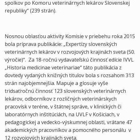
spolkov po Komoru veterinárnych lekárov Slovenskej
republiky“ (239 strán).
Nosnou oblasťou aktivity Komisie v priebehu roka 2015
bola príprava publikácie: „Expertízy slovenských
veterinárnych lekárov v rozvojových krajinách sveta (50.
výročie)“. Za 18-ročnú vydavateľskú činnosť edície IVVL
„Historia medicinae veterinariae“ táto publikácia z
dovtedy vydaných knižných titulov bola s rozsahom 313
strán najobjemnejšia. Mapuje a glosuje vyše
tridsaťročnú činnosť 123 slovenských veterinárnych
lekárov, odborníkov z rozličných veterinárskych
pracovísk v teréne, v štátnej správe, v klinických či
laboratórnych inštitúciách, na UVLF v Košiciach, v
pedagogickej a vedecko-výskumnej oblasti, vrátane 47
akademických pracovníkov a pomocného personálu v
12 rozvojových krajinách sveta.