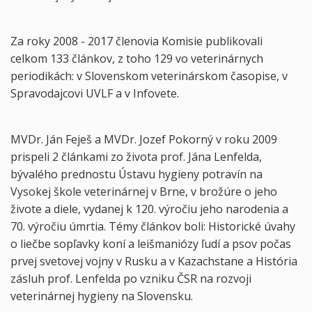
Za roky 2008 - 2017 členovia Komisie publikovali
celkom 133 článkov, z toho 129 vo veterinárnych
periodikách: v Slovenskom veterinárskom časopise, v
Spravodajcovi UVLF a v Infovete.
MVDr. Ján Feješ a MVDr. Jozef Pokorný v roku 2009
prispeli 2 článkami zo života prof. Jána Lenfelda,
bývalého prednostu Ústavu hygieny potravín na
Vysokej škole veterinárnej v Brne, v brožúre o jeho
živote a diele, vydanej k 120. výročiu jeho narodenia a
70. výročiu úmrtia. Témy článkov boli: Historické úvahy
o liečbe sopľavky koní a leišmaniózy ľudí a psov počas
prvej svetovej vojny v Rusku a v Kazachstane a História
zásluh prof. Lenfelda po vzniku ČSR na rozvoji
veterinárnej hygieny na Slovensku.