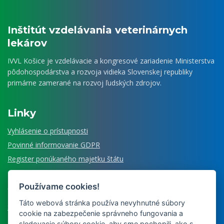
Inštitút vzdelávania veterinárnych
lekárov
IVVL Košice je vzdelávacie a kongresové zariadenie Ministerstva
pôdohospodárstva a rozvoja vidieka Slovenskej republiky
primárne zamerané na rozvoj ľudských zdrojov.
Linky
Vyhlásenie o prístupnosti
Povinné informovanie GDPR
Register ponúkaného majetku štátu
Používame cookies!
Čo ešte ponúkame
Táto webová stránka používa nevyhnutné súbory
Senzorické laboratórium
cookie na zabezpečenie správneho fungovania a
Múzeum veterinárnej medicíny
sledovacie súbory cookie, aby sme pochopili, ako s