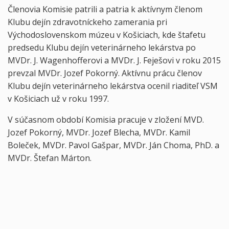
Členovia Komisie patrili a patria k aktívnym členom
Klubu dejín zdravotníckeho zamerania pri
Východoslovenskom múzeu v Košiciach, kde štafetu
predsedu Klubu dejín veterinárneho lekárstva po
MVDr. J. Wagenhofferovi a MVDr. J. Feješovi v roku 2015
prevzal MVDr. Jozef Pokorný. Aktívnu prácu členov
Klubu dejín veterinárneho lekárstva ocenil riaditeľ VSM
v Košiciach už v roku 1997.
V súčasnom období Komisia pracuje v zložení MVD.
Jozef Pokorný, MVDr. Jozef Blecha, MVDr. Kamil
Boleček, MVDr. Pavol Gašpar, MVDr. Ján Choma, PhD. a
MVDr. Štefan Márton.