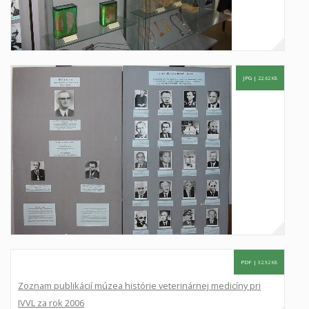
JPG |
22.62 KB
PDF |
32.92 KB
Zoznam publikácií múzea histórie veterinárnej medicíny pri
IVVL za rok 2006