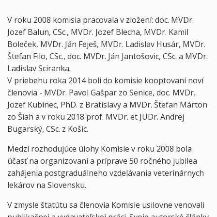
V roku 2008 komisia pracovala v zložení: doc. MVDr.
Jozef Balun, CSc., MVDr. Jozef Blecha, MVDr. Kamil
Boleček, MVDr. Ján Feješ, MVDr. Ladislav Husár, MVDr.
Štefan Filo, CSc., doc. MVDr. Ján Jantošovic, CSc. a MVDr.
Ladislav Sciranka.
V priebehu roka 2014 boli do komisie kooptovaní noví
členovia - MVDr. Pavol Gašpar zo Senice, doc. MVDr.
Jozef Kubinec, PhD. z Bratislavy a MVDr. Štefan Márton
zo Šiah a v roku 2018 prof. MVDr. et JUDr. Andrej
Bugarský, CSc. z Košíc.
Medzi rozhodujúce úlohy Komisie v roku 2008 bola
účasť na organizovaní a príprave 50 ročného jubilea
zahájenia postgraduálneho vzdelávania veterinárnych
lekárov na Slovensku.
V zmysle štatútu sa členovia Komisie usilovne venovali