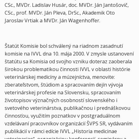
CSc., MVDr. Ladislav Husár, doc. MVDr. Ján Jantošovič,
CSc., prof. MVDr. Ján Pleva, DrSc., Akademik Oto
Jaroslav Vrtiak a MVDr. Ján Wagenhoffer.
Štatút Komisie bol schválený na riadnom zasadnutí
komisie na IVVL dna 10. mája 2000. V zmysle ustanovení
štatútu sa Komisia od svojho vzniku doteraz zaoberala
širokou problematikou činnosti IVVL v oblasti histórie
veterinárskej medicíny a múzejníctva, menovite:
zberateľstvom, štúdiom a spracovaním dejín vývoja
veterinárskej profesie na Slovensku, spracovaním
životopisov význačných osobností slovenského i
svetového veterinárstva, publikačnou i prednáškovou
činnosťou, využitím poznatkov v postgraduálnom
vzdelávaní pracovníkov organizácií ŠVPS SR, vydávaním
publikácií v rámci edície IVVL „Historia medicinae