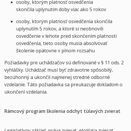
osoby, ktorým platnosť osvedčenia
skončila uplynutím doby viac ako 5 rokov
osoby, ktorým platnosť osvedčenia skončila
uplynutím 5 rokov, a ktoré si neobnovili
osvedčenie v lehote pred skončením platnosti
osvedčenia, tieto osoby musia absolvovať
školenie opätovne v plnom rozsahu
Požiadavky pre uchádzačov sú definované v § 11 ods. 2
vyhlášky. Uchádzač musí byť zdravotne spôsobilý,
bezúhonný a ukončil najmenej stredné odborné
vzdelanie. Táto požiadavka sa preukazuje dokladom o
ukončení vzdelania.
Rámcový program školenia odchyt túlavých zvierat
Legislatívny základ, práva zvierat, etológia zvierat