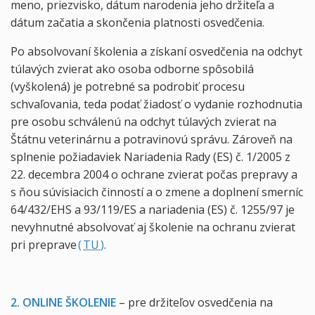
meno, priezvisko, dátum narodenia jeho držiteľa a
dátum začatia a skončenia platnosti osvedčenia.
Po absolvovaní školenia a získaní osvedčenia na odchyt
túlavých zvierat ako osoba odborne spôsobilá
(vyškolená) je potrebné sa podrobiť procesu
schvaľovania, teda podať žiadosť o vydanie rozhodnutia
pre osobu schválenú na odchyt túlavých zvierat na
Štátnu veterinárnu a potravinovú správu. Zároveň na
splnenie požiadaviek Nariadenia Rady (ES) č. 1/2005 z
22. decembra 2004 o ochrane zvierat počas prepravy a
s ňou súvisiacich činností a o zmene a doplnení smerníc
64/432/EHS a 93/119/ES a nariadenia (ES) č. 1255/97 je
nevyhnutné absolvovať aj školenie na ochranu zvierat
pri preprave
(
TU
)
.
2. ONLINE ŠKOLENIE
– pre držiteľov osvedčenia na