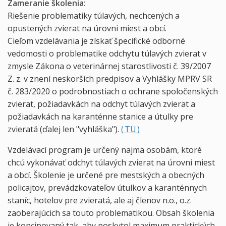
Zameranie školenia:
Riešenie problematiky túlavých, nechcených a
opustených zvierat na úrovni miest a obcí.
Cieľom vzdelávania je získať špecifické odborné
vedomosti o problematike odchytu túlavých zvierat v
zmysle Zákona o veterinárnej starostlivosti č. 39/2007
Z. z. v znení neskorších predpisov a Vyhlášky MPRV SR
č. 283/2020 o podrobnostiach o ochrane spoločenských
zvierat, požiadavkách na odchyt túlavých zvierat a
požiadavkách na karanténne stanice a útulky pre
zvieratá (ďalej len "vyhláška").
( TU )
Vzdelávací program je určený najmä osobám, ktoré
chcú vykonávať odchyt túlavých zvierat na úrovni miest
a obcí. Školenie je určené pre mestských a obecných
policajtov, prevádzkovateľov útulkov a karanténnych
staníc, hotelov pre zvieratá, ale aj členov n.o., o.z.
zaoberajúcich sa touto problematikou. Obsah školenia
je koncipovaný tak, aby poskytol maximum praktických