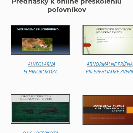
Prednášky k online preškoleniu
poľovníkov
ALVEOLÁRNA
ABNORMÁLNE PRÍZNA
ECHINOKOKÓZA
PRI PREHLIADKE ZVERI