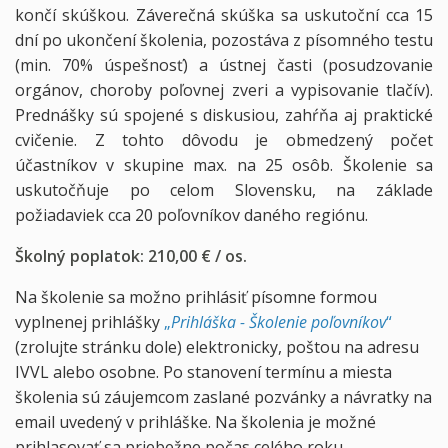
končí skúškou. Záverečná skúška sa uskutoční cca 15
dní po ukončení školenia, pozostáva z písomného testu
(min. 70% úspešnosť) a ústnej časti (posudzovanie
orgánov, choroby poľovnej zveri a vypisovanie tlačív).
Prednášky sú spojené s diskusiou, zahŕňa aj praktické
cvičenie. Z tohto dôvodu je obmedzený počet
účastníkov v skupine max. na 25 osôb. Školenie sa
uskutočňuje po celom Slovensku, na základe
požiadaviek cca 20 poľovníkov daného regiónu.
Školný poplatok: 210,00 € / os.
Na školenie sa možno prihlásiť písomne formou
vyplnenej prihlášky
„
Prihláška - Školenie poľovníkov
“
(zrolujte stránku dole) elektronicky, poštou na adresu
IVVL alebo osobne. Po stanovení termínu a miesta
školenia sú záujemcom zaslané pozvánky a návratky na
email uvedený v prihláške. Na školenia je možné
prihlasovať sa priebežne počas celého roku.