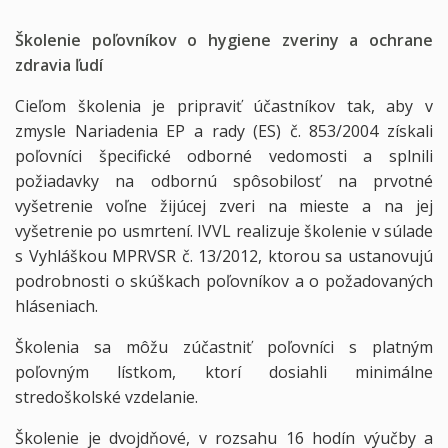
Školenie poľovníkov o hygiene zveriny a ochrane
zdravia ľudí
Cieľom školenia je pripraviť účastníkov tak, aby v
zmysle Nariadenia EP a rady (ES) č. 853/2004 získali
poľovníci špecifické odborné vedomosti a splnili
požiadavky na odbornú spôsobilosť na prvotné
vyšetrenie voľne žijúcej zveri na mieste a na jej
vyšetrenie po usmrtení. IVVL realizuje školenie v súlade
s Vyhláškou MPRVSR č. 13/2012, ktorou sa ustanovujú
podrobnosti o skúškach poľovníkov a o požadovaných
hláseniach.
Školenia sa môžu zúčastniť poľovníci s platným
poľovným lístkom, ktorí dosiahli minimálne
stredoškolské vzdelanie.
Školenie je dvojdňové, v rozsahu 16 hodín výučby a