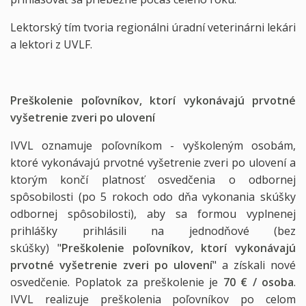
Lektorský tím tvoria regionálni úradní veterinárni lekári
a lektori z UVLF.
Preškolenie poľovníkov, ktorí vykonávajú prvotné
vyšetrenie zveri po ulovení
IVVL oznamuje poľovníkom - vyškoleným osobám,
ktoré vykonávajú prvotné vyšetrenie zveri po ulovení a
ktorým končí platnosť osvedčenia o odbornej
spôsobilosti (po 5 rokoch odo dňa vykonania skúšky
odbornej spôsobilosti), aby sa formou vyplnenej
prihlášky prihlásili na jednodňové (bez
skúšky) "
Preškolenie poľovníkov, ktorí vykonávajú
prvotné vyšetrenie zveri po ulovení
" a získali nové
osvedčenie. Poplatok za preškolenie je
70 € / osoba
.
IVVL realizuje preškolenia poľovníkov po celom