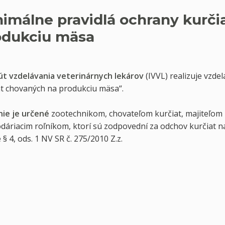
nimálne pravidlá ochrany kurči
odukciu mäsa
tút vzdelávania veterinárnych lekárov
(IVVL) realizuje vzde
at chovaných na produkciu mäsa“.
nie je určené
zootechnikom, chovateľom kurčiat, majiteľom
dáriacim roľníkom, ktorí sú zodpovední za odchov kurčiat n
 § 4, ods. 1 NV SR č. 275/2010 Z.z.