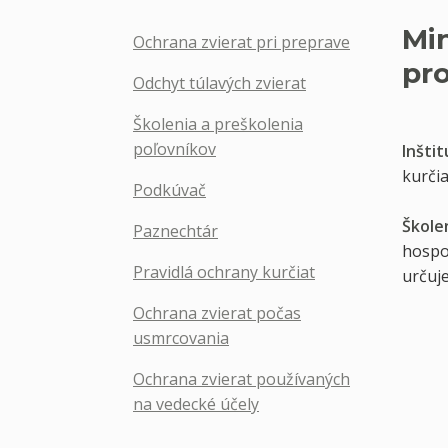
Mi
Ochrana zvierat pri preprave
pr
Odchyt túlavých zvierat
Školenia a preškolenia
poľovníkov
Inšti
kurči
Podkúvač
Škole
Paznechtár
hospo
Pravidlá ochrany kurčiat
určuje
Ochrana zvierat počas
usmrcovania
Ochrana zvierat používaných
na vedecké účely