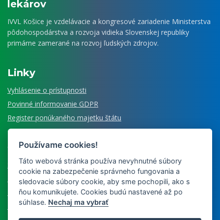
lekárov
IVVL Košice je vzdelávacie a kongresové zariadenie Ministerstva
pôdohospodárstva a rozvoja vidieka Slovenskej republiky
primárne zamerané na rozvoj ľudských zdrojov.
Linky
Vyhlásenie o prístupnosti
Povinné informovanie GDPR
Register ponúkaného majetku štátu
Používame cookies!
Čo ešte ponúkame
Táto webová stránka používa nevyhnutné súbory
Senzorické laboratórium
cookie na zabezpečenie správneho fungovania a
Múzeum veterinárnej medicíny
sledovacie súbory cookie, aby sme pochopili, ako s
ňou komunikujete. Cookies budú nastavené až po
Nájdete u nás
súhlase.
Nechaj ma vybrať
Edícia Historiae medicinae vet.