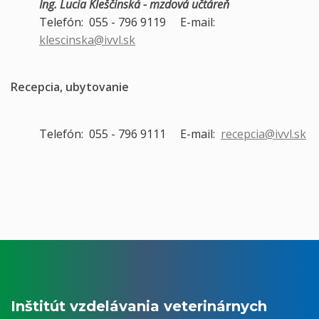
Ing. Lucia Kleščinská - mzdová učtáreň
Telefón: 055 - 796 9119 E-mail:
klescinska@ivvl.sk
Recepcia, ubytovanie
Telefón: 055 - 796 9111 E-mail:
recepcia@ivvl.sk
Inštitút vzdelávania veterinárnych