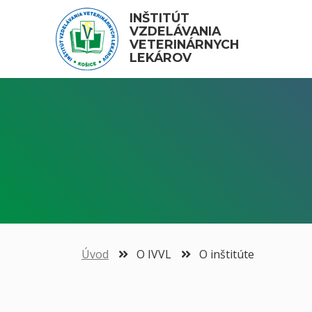
INŠTITÚT 
VZDELÁVANIA 
VETERINÁRNYCH 
LEKÁROV
Úvod
O IVVL
O inštitúte