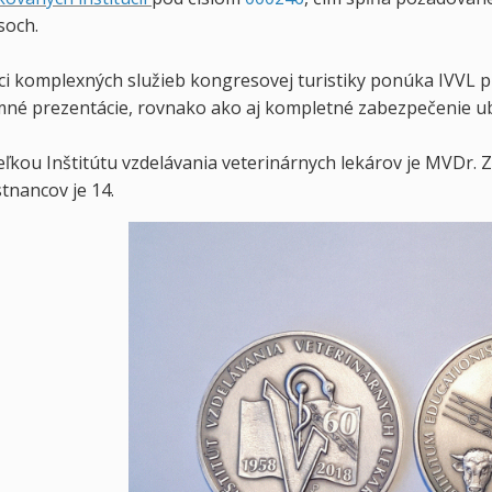
soch.
ci komplexných služieb kongresovej turistiky ponúka IVVL p
emné prezentácie, rovnako ako aj kompletné zabezpečenie ub
eľkou Inštitútu vzdelávania veterinárnych lekárov je MVDr.
tnancov je 14.