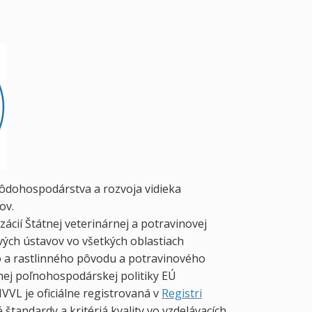
pôdohospodárstva a rozvoja vidieka
ov.
ácií Štátnej veterinárnej a potravinovej
vých ústavov vo všetkých oblastiach
ho a rastlinného pôvodu a potravinového
čnej poľnohospodárskej politiky EÚ
IVVL je oficiálne registrovaná v
Registri
štandardy a kritériá kvality vo vzdelávacích