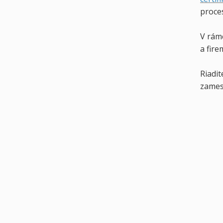
proce
V rám
a fir
Riadit
zames