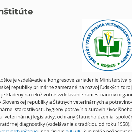
nštitúte
Košice je vzdelávacie a kongresové zariadenie Ministerstva 
nskej republiky primárne zamerané na rozvoj ľudských zdroj
je kladený na celoživotné vzdelávanie zamestnancov organiz
 Slovenskej republiky a Štátnych veterinárnych a potravino
nárnej starostlivosti, hygieny potravín a surovín živočíšne
, veterinárnej legislatívy, ochrany štátneho územia, spolo
ratórnej diagnostiky (vzdelávanie s tradíciou od roku 1958). 
ikovaných inštitúcií
pod číslom
000246
, čím spĺňa požadované 