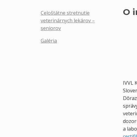
O i
Celoštátne stretnutie
veterinárnych lekárov –
seniorov
Galéria
IVVL 
Slove
Dôraz 
správy
veteri
dozoru
a labo
certif