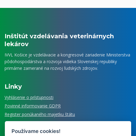
Inštitút vzdelávania veterinárnych
lekárov
IVVL Košice je vzdelávacie a kongresové zariadenie Ministerstva
pôdohospodárstva a rozvoja vidieka Slovenskej republiky
primárne zamerané na rozvoj ľudských zdrojov.
Linky
Vyhlásenie o prístupnosti
Povinné informovanie GDPR
Register ponúkaného majetku štátu
Používame cookies!
Čo ešte ponúkame