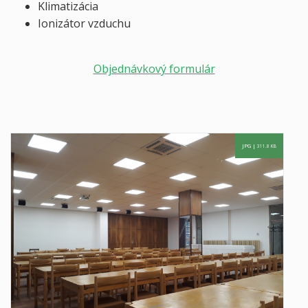
Klimatizácia
Ionizátor vzduchu
Objednávkový formulár
JPG |
311.8 KB