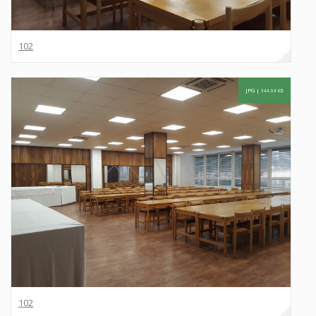
102
JPG |
344.04 KB
102