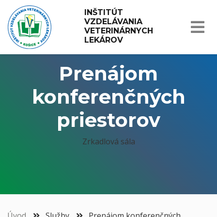
INŠTITÚT 
VZDELÁVANIA 
VETERINÁRNYCH 
LEKÁROV
Prenájom
konferenčných
priestorov
Zrkadlová sála
Úvod
Služby
Prenájom konferenčných