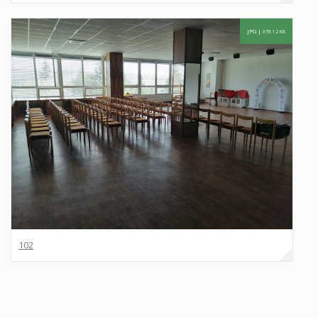
JPG |
359.12 KB
102