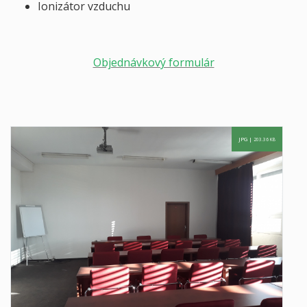
Ionizátor vzduchu
Objednávkový formulár
JPG |
203.36 KB