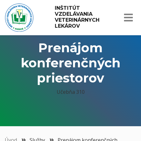
INŠTITÚT 
VZDELÁVANIA 
VETERINÁRNYCH 
LEKÁROV
Prenájom
konferenčných
priestorov
Učebňa 310
Úvod
Služby
Prenájom konferenčných