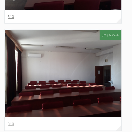
310
JPG |
245.94 KB
310