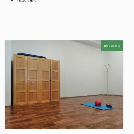
Flipchart
JPG |
287.67 KB