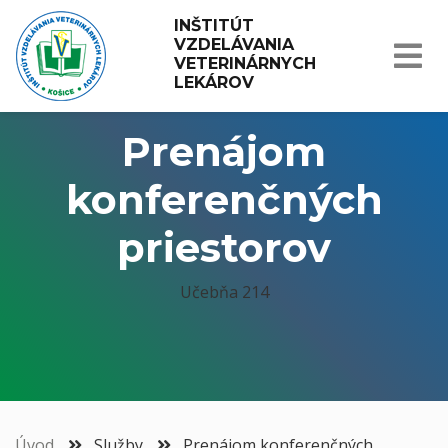
INŠTITÚT 
VZDELÁVANIA 
VETERINÁRNYCH 
LEKÁROV
Prenájom
konferenčných
priestorov
Učebňa 214
Úvod
Služby
Prenájom konferenčných