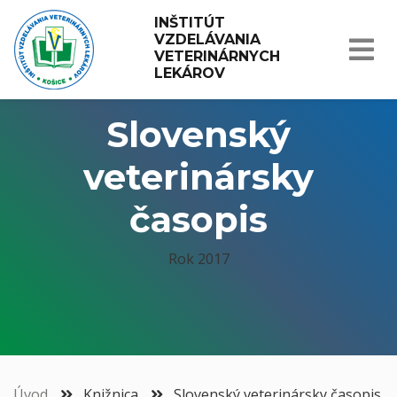
INŠTITÚT 
VZDELÁVANIA 
VETERINÁRNYCH 
LEKÁROV
Slovenský
veterinársky
časopis
Rok 2017
Úvod
Knižnica
Slovenský veterinársky časopis