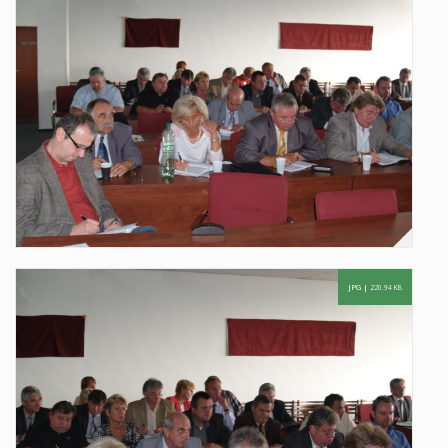
JPG |
220.94 KB