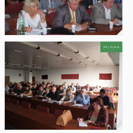
JPG |
232.98 KB