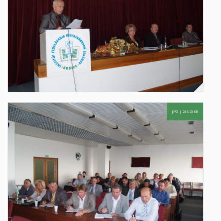
JPG |
246.23 KB