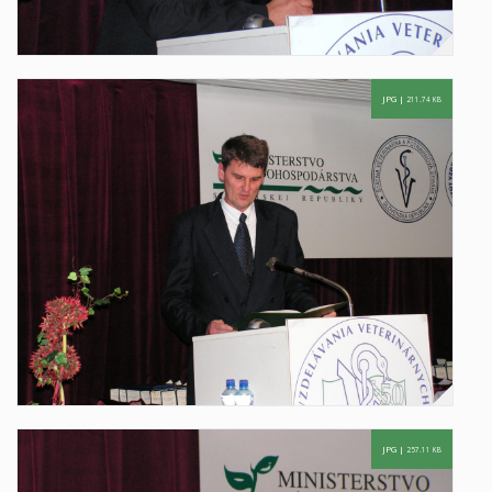
JPG |
211.74 KB
JPG |
257.11 KB