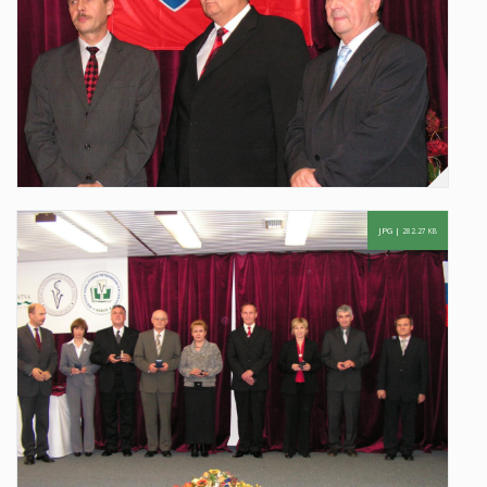
JPG |
282.27 KB