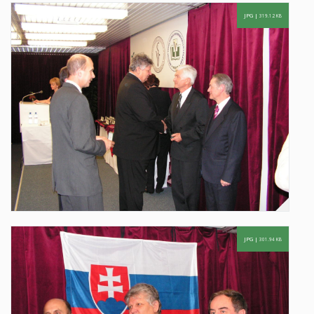
JPG |
319.12 KB
JPG |
301.94 KB