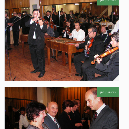
JPG |
326.32 KB
JPG |
384.46 KB