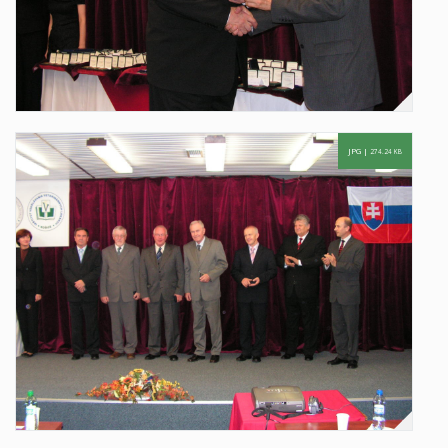
JPG |
274.24 KB