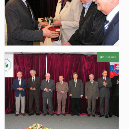
JPG |
303.63 KB