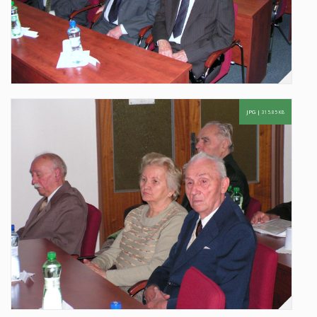
JPG |
315.85 KB