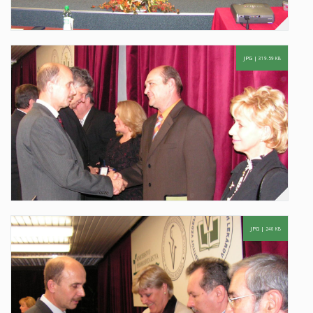
JPG |
319.59 KB
JPG |
240 KB