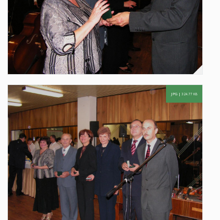
JPG |
324.77 KB