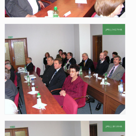
JPG |
342.79 KB
JPG |
281.89 KB