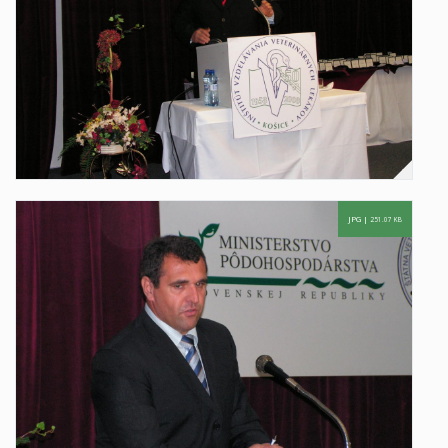
JPG |
251.07 KB