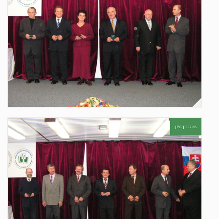
JPG |
307 KB