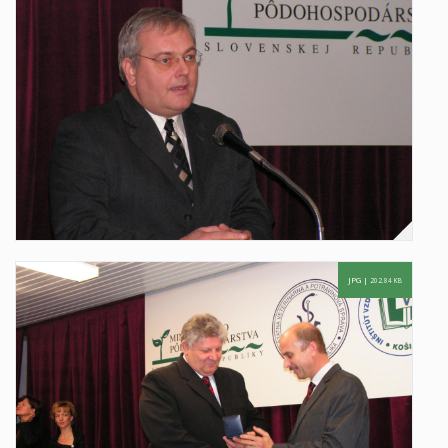
JPG |
202.84 KB