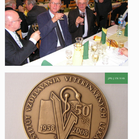
JPG |
350.18 KB