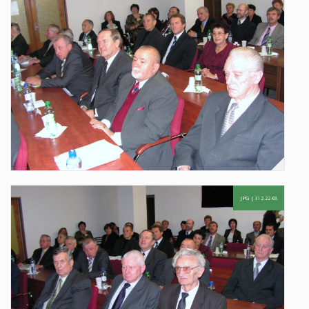
JPG |
312.22 KB