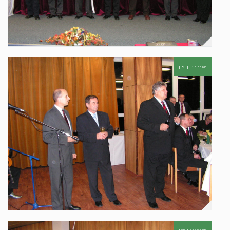
JPG |
315.55 KB