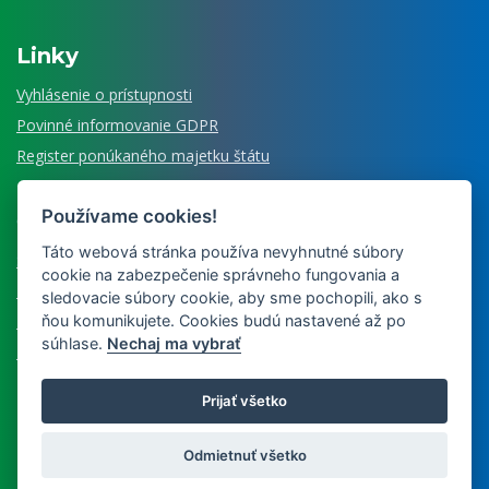
Linky
Vyhlásenie o prístupnosti
Povinné informovanie GDPR
Register ponúkaného majetku štátu
Používame cookies!
Čo ešte ponúkame
Táto webová stránka používa nevyhnutné súbory
Senzorické laboratórium
cookie na zabezpečenie správneho fungovania a
Múzeum veterinárnej medicíny
sledovacie súbory cookie, aby sme pochopili, ako s
ňou komunikujete. Cookies budú nastavené až po
Nájdete u nás
súhlase.
Nechaj ma vybrať
Edícia Historiae medicinae vet.
Prijať všetko
Copyright © 2026 | Dizajn a prevádzka
Inštitút znalostného
Odmietnuť všetko
pôdohospodárstva a inovácií
| Správca obsahu Inštitút
vzdelávania veterinárnych lekárov