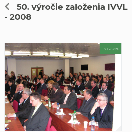
50. výročie založenia IVVL
- 2008
JPG |
274.36 KB