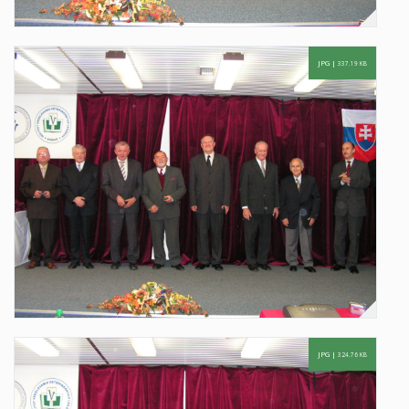
JPG |
337.19 KB
JPG |
324.76 KB